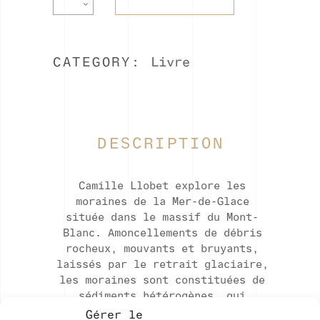
noir.
Camille
Llobet
quantity
CATEGORY:
Livre
DESCRIPTION
Camille Llobet explore les
moraines de la Mer-de-Glace
située dans le massif du Mont-
Blanc. Amoncellements de débris
rocheux, mouvants et bruyants,
laissés par le retrait glaciaire,
les moraines sont constituées de
sédiments hétérogènes, qui
recouvrent petit à petit les
Gérer le