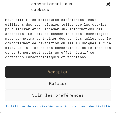
glaciers alpins d’un manteau
consentement aux
gris. Ces derniers sont nommés
cookies
glaciers noirs. Dans la
continuité du film
Pacheû
(2023)
Pour offrir les meilleures expériences, nous
utilisons des technologies telles que les cookies
– des plans séquences de
pour stocker et/ou accéder aux informations des
montagnes décadrées dont les
appareils. Le fait de consentir à ces technologies
sommets, monopolisant
nous permettra de traiter des données telles que le
habituellement le regard,
comportement de navigation ou les ID uniques sur ce
site. Le fait de ne pas consentir ou de retirer son
n’apparaissent jamais – Camille
consentement peut avoir un effet négatif sur
Llobet poursuit cette recherche
certaines caractéristiques et fonctions.
de cadrages sans ciel avec
Glacier noir
. À travers des
compositions tantôt
Accepter
macroscopiques, tantôt
panoramiques, l’artiste révèle un
Refuser
paysage minéral aux matières et
formes saisissantes, ponctué de
Voir les préférences
rares silhouettes ou végétaux.
Exemptées de repère d’échelle,
Politique de cookies
Déclaration de confidentialité
les photographies invitent à