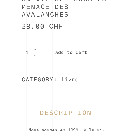
MENACE DES
AVALANCHES
29.00
CHF
Un
Add to cart
village
sous
la
menace
CATEGORY:
Livre
des
avalanches
quantity
DESCRIPTION
Nous sommes en 1999, à la mi-