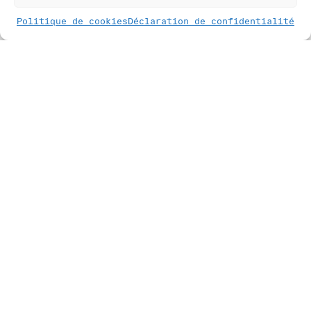
Politique de cookies
Déclaration de confidentialité
Textes de Robert Bolognesi, Julie
Lapointe Guigoz et Gérald Maret
Date de parution : 2020
Dimensions 13 x 18 / 144 pages
RELATED PRODUCTS