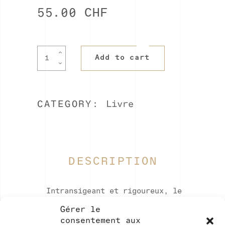
55.00
CHF
Aux
Add to cart
dépens
du
réel.
Christian
CATEGORY:
Livre
Lutz
quantity
DESCRIPTION
Intransigeant et rigoureux, le
«regard» documentaire de
Gérer le
Christian Lutz livre depuis plus
consentement aux
de quinze ans des observations