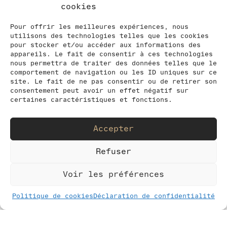
cookies
significatives sur la condition
humaine. Ses photographies de
Pour offrir les meilleures expériences, nous
1995 à aujourd’hui, sélectionnées
utilisons des technologies telles que les cookies
pour cet ouvrage, se présentent
pour stocker et/ou accéder aux informations des
appareils. Le fait de consentir à ces technologies
tel le parcours cohérent d’un
nous permettra de traiter des données telles que le
auteur documentaire dont la
comportement de navigation ou les ID uniques sur ce
conscience politique ne cesse de
site. Le fait de ne pas consentir ou de retirer son
s’affûter. L’itinéraire proposé
consentement peut avoir un effet négatif sur
s’organise en sept séries
certaines caractéristiques et fonctions.
photographiques agencées de
manière à révéler l’évolution de
Accepter
la démarche.
Refuser
Textes de Julia Hountou.
Entretien par Eva Cousido
Voir les préférences
Date de parution : 2012
Dimensions : 22 x 28 / 208 pages
Politique de cookies
Déclaration de confidentialité