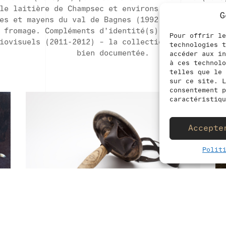
+41 (0)27 776 15 25
le laitière de Champsec et environs. 1959-2009 (2
G
musee@valdebagnes.ch
es et mayens du val de Bagnes (1992) – et mandats
 fromage. Compléments d’identité(s) : inventaires
Pour offrir le
iovisuels (2011-2012) – la collection actuelle es
technologies t
bien documentée.
accéder aux in
à ces technolo
telles que le 
sur ce site. L
consentement p
caractéristiqu
Accepte
Made with
by
ABclic
&
Valdev
Polit