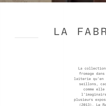
LA FAB
La collection
fromage dans
laiterie qu’en 
seillons, ca
comme elle
l’imaginair
plusieurs expos
(2013), Le R