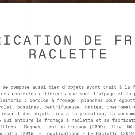
RICATION DE FR
RACLETTE
 se compose aussi bien d’objets ayant trait à la 
 des contextes différents que sont l’alpage et la 
laiterie : cercles à fromage, planches pour égout
colet, bassines, centrifugeuse, nattes, thermomètr
CONTACT
 inscrit des objets liés à la promotion, la consom
e qui entoure le fromage à raclette et sa fabricat
Chemin de l’Eglise 13
T
itions – Bagnes, tout un fromage (2009), Itre. Mé
1934 Le Châble
aclette (2019) –, publications – LE Raclette (2019