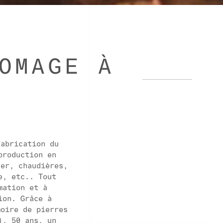
OMAGE À
fabrication du
production en
ter, chaudières,
e, etc.. Tout
NEWSLETTER
mation et à
ion. Grâce à
enez-vous au courant de nos activités en
moire de pierres
vous inscrivant à notre newsletter
), 50 ans, un