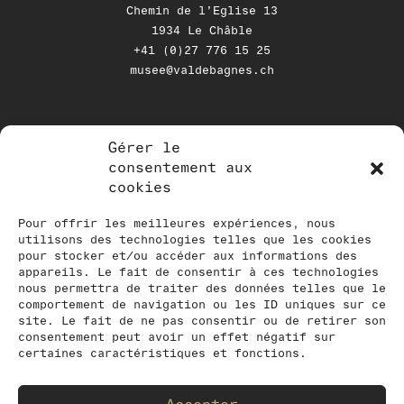
Chemin de l’Eglise 13
1934 Le Châble
+41 (0)27 776 15 25
musee@valdebagnes.ch
Gérer le
NEWSLETTER
consentement aux
cookies
Tenez-vous au courant de nos
activités en vous inscrivant à notre
Pour offrir les meilleures expériences, nous
utilisons des technologies telles que les cookies
newsletter
pour stocker et/ou accéder aux informations des
appareils. Le fait de consentir à ces technologies
nous permettra de traiter des données telles que le
comportement de navigation ou les ID uniques sur ce
site. Le fait de ne pas consentir ou de retirer son
consentement peut avoir un effet négatif sur
certaines caractéristiques et fonctions.