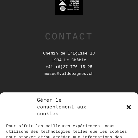
CONTACT
Chemin de l’Eglise 13
1934 Le Châble
+41 (0)27 776 15 25
musee@valdebagnes.ch
Gérer le
NEWSLETTER
consentement aux
cookies
Tenez-vous au courant de nos
activités en vous inscrivant à notre
Pour offrir les meilleures expériences, nous
utilisons des technologies telles que les cookies
newsletter
pour stocker et/ou accéder aux informations des