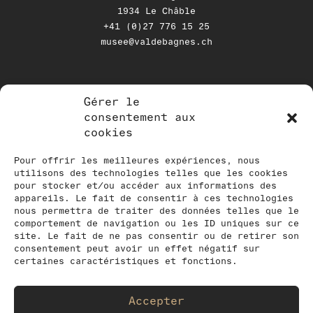
1934 Le Châble
+41 (0)27 776 15 25
musee@valdebagnes.ch
Gérer le
NEWSLETTER
consentement aux
cookies
Tenez-vous au courant de nos
activités en vous inscrivant à notre
Pour offrir les meilleures expériences, nous
utilisons des technologies telles que les cookies
newsletter
pour stocker et/ou accéder aux informations des
appareils. Le fait de consentir à ces technologies
nous permettra de traiter des données telles que le
comportement de navigation ou les ID uniques sur ce
site. Le fait de ne pas consentir ou de retirer son
consentement peut avoir un effet négatif sur
certaines caractéristiques et fonctions.
Accepter