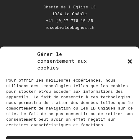
Chemin de l’Eglise 13
1934 Le Châble
+41 (0)27 776 15 25
musee@valdebagnes.ch
Gérer le
NEWSLETTER
consentement aux
cookies
Tenez-vous au courant de nos
activités en vous inscrivant à notre
Pour offrir les meilleures expériences, nous
utilisons des technologies telles que les cookies
newsletter
pour stocker et/ou accéder aux informations des
appareils. Le fait de consentir à ces technologies
nous permettra de traiter des données telles que le
comportement de navigation ou les ID uniques sur ce
site. Le fait de ne pas consentir ou de retirer son
consentement peut avoir un effet négatif sur
certaines caractéristiques et fonctions.