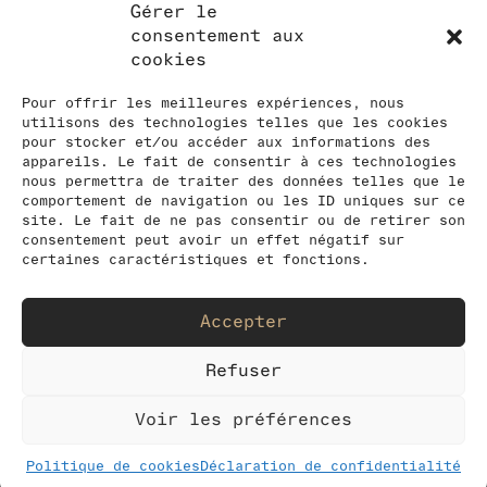
Gérer le
NEWSLETTER
consentement aux
cookies
Tenez-vous au courant de nos
activités en vous inscrivant à notre
Pour offrir les meilleures expériences, nous
utilisons des technologies telles que les cookies
newsletter
pour stocker et/ou accéder aux informations des
appareils. Le fait de consentir à ces technologies
nous permettra de traiter des données telles que le
comportement de navigation ou les ID uniques sur ce
site. Le fait de ne pas consentir ou de retirer son
consentement peut avoir un effet négatif sur
certaines caractéristiques et fonctions.
Accepter
Refuser
Voir les préférences
Made with
by
ABclic
&
Valdev
Politique de cookies
Déclaration de confidentialité